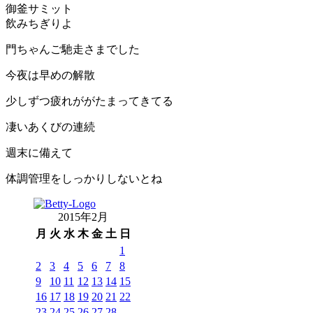
御釜サミット
飲みちぎりよ
門ちゃんご馳走さまでした
今夜は早めの解散
少しずつ疲れががたまってきてる
凄いあくびの連続
週末に備えて
体調管理をしっかりしないとね
2015年2月
月
火
水
木
金
土
日
1
2
3
4
5
6
7
8
9
10
11
12
13
14
15
16
17
18
19
20
21
22
23
24
25
26
27
28