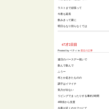
ラストまで頑張って
今夜も延長
飲みきって家に
明日もなり切らなくては
67才2日目
Posted by ベティ in
最近の記事
連日のバースデー祝いで
飲んで飲んで
ふうー
何とか起きたものの
調子はイマイチ
気力が出ない
リビングでまったりする事約
2
時間
4
時頃から支度
今夜は近くのカフーにて