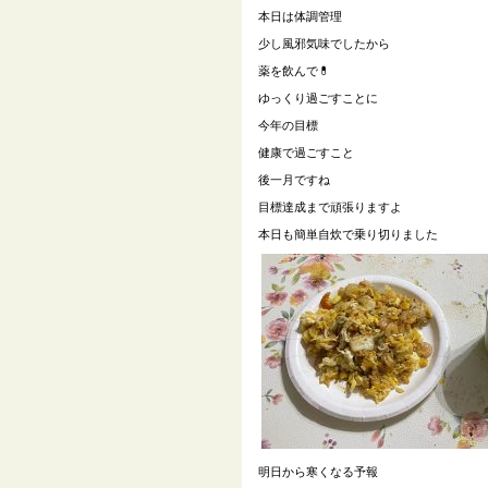
本日は体調管理
少し風邪気味でしたから
薬を飲んで
💊
ゆっくり過ごすことに
今年の目標
健康で過ごすこと
後一月ですね
目標達成まで頑張りますよ
本日も簡単自炊で乗り切りました
明日から寒くなる予報