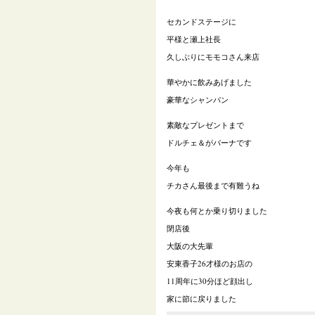
セカンドステージに
平様と瀬上社長
久しぶりにモモコさん来店
華やかに飲みあげました
豪華なシャンパン
素敵なプレゼントまで
ドルチェ＆がバーナです
今年も
チカさん最後まで有難うね
今夜も何とか乗り切りました
閉店後
大阪の大先輩
安東香子
26
才様のお店の
11
周年に
30
分ほど顔出し
家に節に戻りました