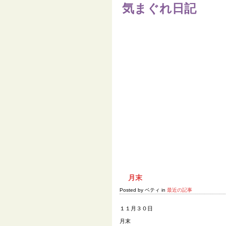
気まぐれ日記
Home
月末
Posted by ベティ in
最近の記事
１１月３０日
月末