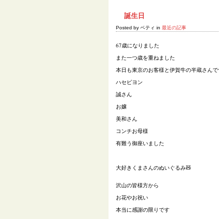
誕生日
Posted by ベティ in
最近の記事
67
歳になりました
また一つ歳を重ねました
本日も東京のお客様と伊賀牛の半蔵さんで
ハセビヨン
誠さん
お嬢
美和さん
コンチお母様
有難う御座いました
大好きくまさんのぬいぐるみ🧸
沢山の皆様方から
お花やお祝い
本当に感謝の限りです