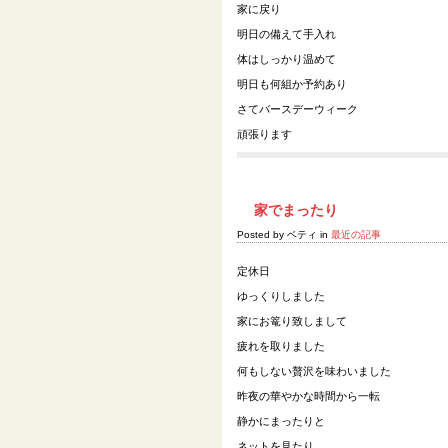
家に戻り
明日の備えて手入れ
体はしっかり温めて
明日も何組か予約あり
さてバースデーウィーク
頑張ります
家でまったり
Posted by ベティ in
最近の記事
定休日
ゆっくりしました
家にお篭り致しまして
疲れを取りました
何もしない贅沢を味わいました
昨夜の華やかな時間から一転
静かにまったりと
ネットを見たり