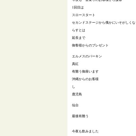
1
回目は
スロースタート
セカンドステージから俄かにいそがしくな
らすとは
延長まで
御客様からのプレゼント
エルメスのバーキン
真紅
有難う御座います
沖縄からのお客様
し
鹿児島
仙台
最後有難う
今夜も飲みました