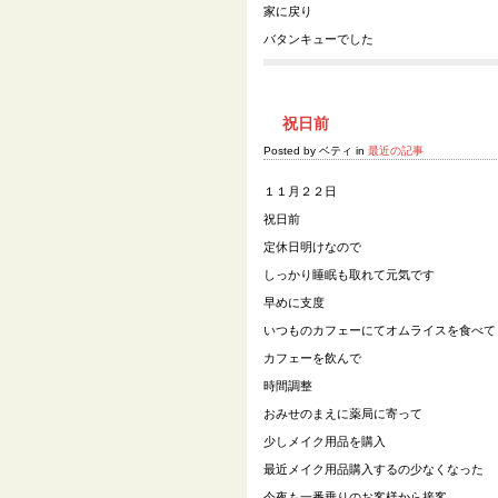
家に戻り
バタンキューでした
祝日前
Posted by ベティ in
最近の記事
１１月２２日
祝日前
定休日明けなので
しっかり睡眠も取れて元気です
早めに支度
いつものカフェーにてオムライスを食べて
カフェーを飲んで
時間調整
おみせのまえに薬局に寄って
少しメイク用品を購入
最近メイク用品購入するの少なくなった
今夜も一番乗りのお客様から接客