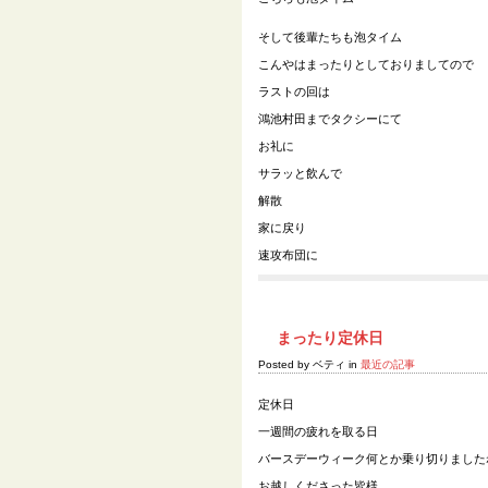
そして後輩たちも泡タイム
こんやはまったりとしておりましてので
ラストの回は
鴻池村田までタクシーにて
お礼に
サラッと飲んで
解散
家に戻り
速攻布団に
まったり定休日
Posted by ベティ in
最近の記事
定休日
一週間の疲れを取る日
バースデーウィーク何とか乗り切りました
お越しくださった皆様