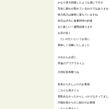
かなり体力回復したような感じですが
完全に疲れが取れているわけではありませ
体力気力は確実に落ちていますね
本日は夕方に食事同伴の約束
また新しい一週間頑張ります
お店の近く
たいのたいというお店に
美味しく頂戴いたしました
それからお店に
早速のアワアワタイム
川渕社長有難うね
奈良から久しぶりのお客様
こちらも泡タイム
昔飲みなかったからしっかりなさってまし
川端社長からのご紹介のお客様
こちらも泡タイム