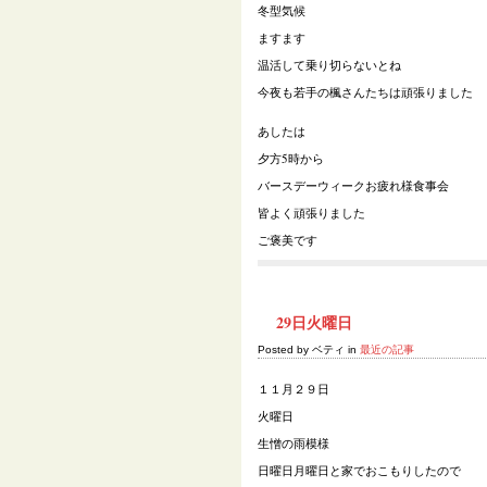
冬型気候
ますます
温活して乗り切らないとね
今夜も若手の楓さんたちは頑張りました
あしたは
夕方
5
時から
バースデーウィークお疲れ様食事会
皆よく頑張りました
ご褒美です
29日火曜日
Posted by ベティ in
最近の記事
１１月２９日
火曜日
生憎の雨模様
日曜日月曜日と家でおこもりしたので