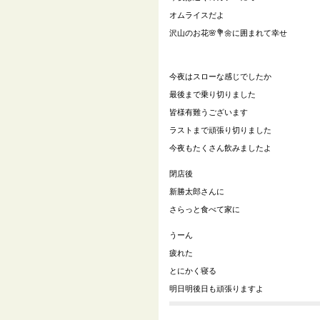
オムライスだよ
沢山のお花
🌸💐🌼
に囲まれて幸せ
今夜はスローな感じでしたか
最後まで乗り切りました
皆様有難うございます
ラストまで頑張り切りました
今夜もたくさん飲みましたよ
閉店後
新勝太郎さんに
さらっと食べて家に
うーん
疲れた
とにかく寝る
明日明後日も頑張りますよ