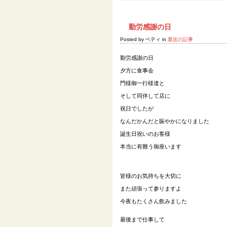
勤労感謝の日
Posted by ベティ in
最近の記事
勤労感謝の日
夕方に食事会
門様御一行様達と
そして同伴して店に
祝日でしたが
なんだかんだと賑やかになりました
誕生日祝いのお客様
本当に有難う御座います
皆様のお気持ちを大切に
また頑張って参りますよ
今夜もたくさん飲みました
最後まで仕事して