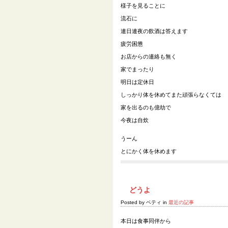
様子を見ることに
流石に
連日連夜の飲酒は答えます
疲労困憊
お店からの連絡も無く
家でまったり
明日は定休日
しっかり体を休めてまた頑張らなくては
家を出るのも億劫で
今夜は自炊
うーん
とにかく体を休めます
どうよ
Posted by ベティ in
最近の記事
本日は食事同伴から