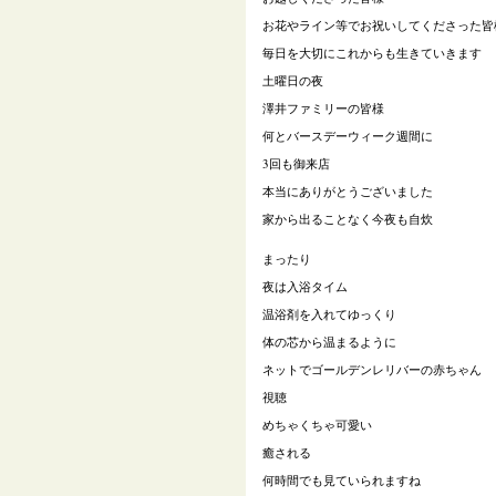
お花やライン等でお祝いしてくださった皆
毎日を大切にこれからも生きていきます
土曜日の夜
澤井ファミリーの皆様
何とバースデーウィーク週間に
3
回も御来店
本当にありがとうございました
家から出ることなく今夜も自炊
まったり
夜は入浴タイム
温浴剤を入れてゆっくり
体の芯から温まるように
ネットでゴールデンレリバーの赤ちゃん
視聴
めちゃくちゃ可愛い
癒される
何時間でも見ていられますね