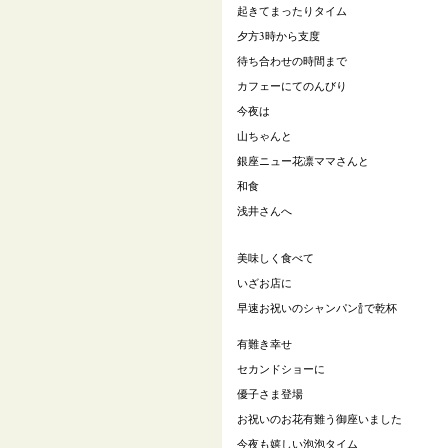
起きてまったりタイム
夕方
3
時から支度
待ち合わせの時間まで
カフェーにてのんびり
今夜は
山ちゃんと
銀座ニュー花凛ママさんと
和食
浅井さんへ
美味しく食べて
いざお店に
早速お祝いのシャンパン
🍾
で乾杯
有難き幸せ
セカンドショーに
優子さま登場
お祝いのお花有難う御座いました
今夜も嬉しい泡泡タイム