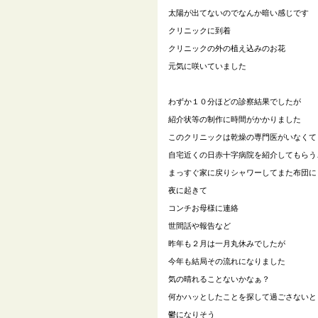
太陽が出てないのでなんか暗い感じです
クリニックに到着
クリニックの外の植え込みのお花
元気に咲いていました
わずか１０分ほどの診察結果でしたが
紹介状等の制作に時間がかかりました
このクリニックは乾燥の専門医がいなくて
自宅近くの日赤十字病院を紹介してもらう
まっすぐ家に戻りシャワーしてまた布団に
夜に起きて
コンチお母様に連絡
世間話や報告など
昨年も２月は一月丸休みでしたが
今年も結局その流れになりました
気の晴れることないかなぁ？
何かハッとしたことを探して過ごさないと
鬱になりそう