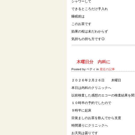
シャワーして
できるところだけ手入れ
睡眠前は
このお茶です
効果の程は未だわからず
気持ちの持ち方です🥴
木曜日分 内科に
Posted by ベティ in
最近の記事
２０２６年２月２６日 木曜日
本日は内科のクリニックへ
以前検査した感想のエコーの検査結果を聞
１０時半の予約でしたので
９時半に起床
目覚ましのお茶を飲んでから支度
時間通りにクリニックへ
お天気は曇りです