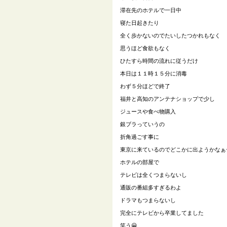
滞在先のホテルで一日中
寝た日起きたり
全く歩かないのでたいしたつかれもなく
思うほど食欲もなく
ひたすら時間の流れに従うだけ
本日は１１時１５分に消毒
わず５分ほどで終了
福井と高知のアンテナショップで少し
ジュースや食べ物購入
銀ブラっていうの
折角過ごす事に
東京に来ているのでどこかに出ようかなぁ
ホテルの部屋で
テレビは全くつまらないし
通販の番組多すぎるわよ
ドラマもつまらないし
完全にテレビから卒業してました
笑う😀