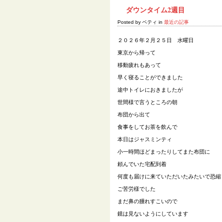
ダウンタイム2週目
Posted by ベティ in
最近の記事
２０２６年２月２５日 水曜日
東京から帰って
移動疲れもあって
早く寝ることができました
途中トイレにおきましたが
世間様で言うところの朝
布団から出て
食事をしてお茶を飲んで
本日はジャスミンティ
小一時間ほどまったりしてまた布団に
頼んでいた宅配到着
何度も届けに来ていただいたみたいで恐縮
ご苦労様でした
まだ鼻の腫れすこいので
鏡は見ないようにしています