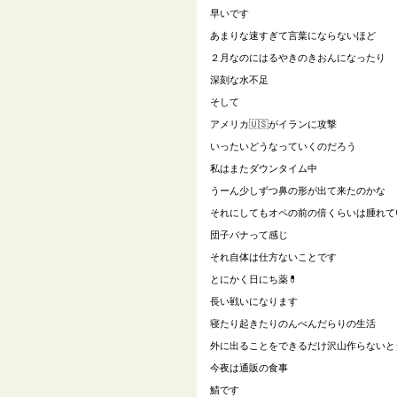
早いです
あまりな速すぎて言葉にならないほど
２月なのにはるやきのきおんになったり
深刻な水不足
そして
アメリカ🇺🇸がイランに攻撃
いったいどうなっていくのだろう
私はまたダウンタイム中
うーん少しずつ鼻の形が出て来たのかな
それにしてもオペの前の倍くらいは腫れて
団子バナって感じ
それ自体は仕方ないことです
とにかく日にち薬💊
長い戦いになります
寝たり起きたりのんべんだらりの生活
外に出ることをできるだけ沢山作らないと
今夜は通販の食事
鯖です