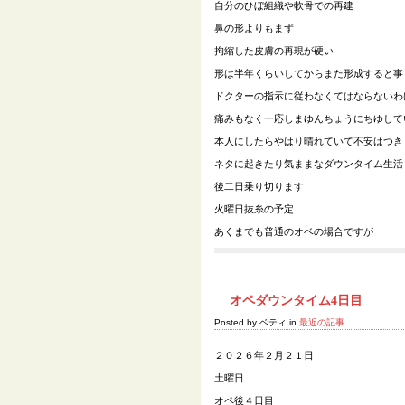
自分のひぼ組織や軟骨での再建
鼻の形よりもまず
拘縮した皮膚の再現が硬い
形は半年くらいしてからまた形成すると事
ドクターの指示に従わなくてはならないわ
痛みもなく一応しまゆんちょうにちゆして
本人にしたらやはり晴れていて不安はつき
ネタに起きたり気ままなダウンタイム生活
後二日乗り切ります
火曜日抜糸の予定
あくまでも普通のオベの場合ですが
オペダウンタイム4日目
Posted by ベティ in
最近の記事
２０２６年２月２１日
土曜日
オペ後４日目