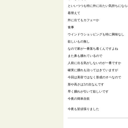
といいつつも特に外に出たい気持ちになら
着替えて
外に出てもカフェーか
食事
ウインドウショッピングも特に興味なし
欲しいもの無し
なので家が一番落ち着くんですよね
また鼻も腫れているので
人前に出る気がしないのが一番ですか
確実に腫れも治ってはきていますが
今回は美容ではなく形成のオペなので
形や高さは2の次なんです
早く腫れが引いて欲しいです
今夜の簡単自炊
今夜も皆頑張りました