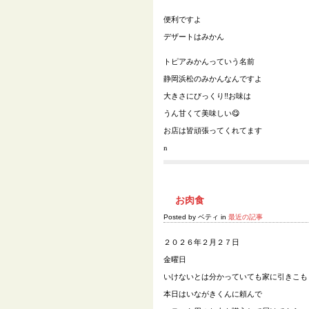
便利ですよ
デザートはみかん
トピアみかんっていう名前
静岡浜松のみかんなんですよ
大きさにびっくり‼️お味は
うん甘くて美味しい😋
お店は皆頑張ってくれてます
n
お肉食
Posted by ベティ in
最近の記事
２０２６年２月２７日
金曜日
いけないとは分かっていても家に引きこも
本日はいながきくんに頼んで