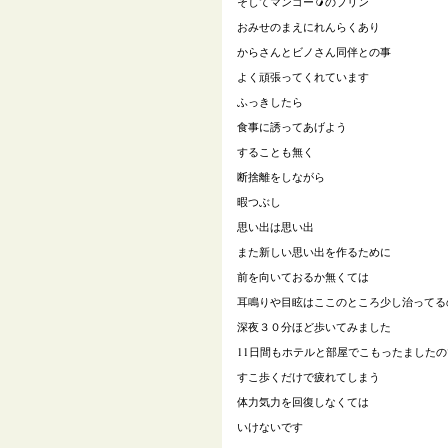
そしてマンゴー🥭のプリン
おみせのまえにれんらくあり
からさんとビノさん同伴との事
よく頑張ってくれています
ふっきしたら
食事に誘ってあげよう
することも無く
断捨離をしながら
暇つぶし
思い出は思い出
また新しい思い出を作るために
前を向いておるか無くては
耳鳴りや目眩はここのところ少し治ってる
深夜３０分ほど歩いてみました
11日間もホテルと部屋でこもったましたの
すこ歩くだけで疲れてしまう
体力気力を回復しなくては
いけないです