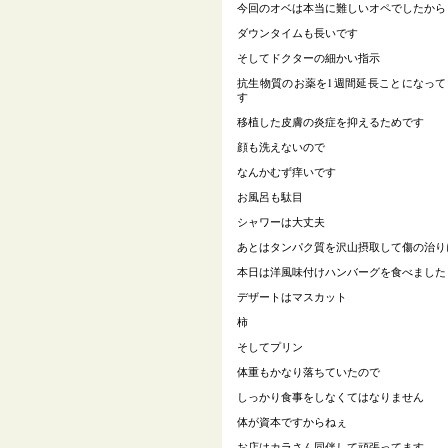
今回のオベは本当に難しいオペでしたから
ダウンタイムも長いです
そしてドクターの細かい指示
抗生物質のお薬を1週間延長ことになって
す
移植した皮膚の炎症を抑えるためです
顔も洗えないので
なんかむず痒いです
お風呂も駄目
シャワーは大丈夫
あとはタンパク質を沢山摂取して傷の治り
本日は洋風味付けハンバーグを食べました
デザートはマスカット
柿
そしてプリン
体重もかなり落ちていたので
しっかり食事をしなくてはなりません
体が資本ですからねぇ
お店はカラさん同伴して頑張ってます