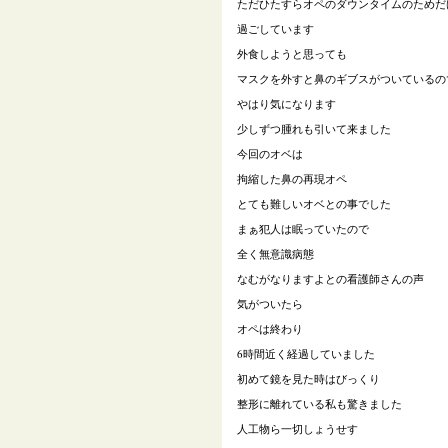
ただひたすらオペのダウンタイムのためだ
過ごしています
外食しようと思っても
マスクを外すと鼻のギブスがついているの
やはり気になります
少しずつ腫れも引いて来ました
今回のオベは
拘縮した鼻の再現オペ
とても難しいオベとの事でした
まぁ犯人は眠っていたので
全く無意識病態
なむがなりますよとの看護師さんの声
気がついたら
オペは終わり
6時間近く経過していました
初めて鏡を見た時はびっくり
整形に離れている私も驚きました
人工物ら一切しょうせす