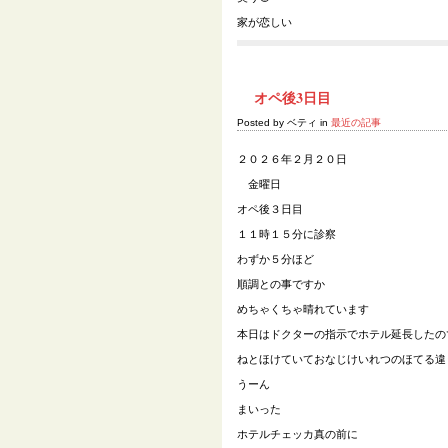
家が恋しい
オペ後3日目
Posted by ベティ in
最近の記事
２０２６年２月２０日
金曜日
オペ後３日目
１１時１５分に診察
わずか５分ほど
順調との事ですか
めちゃくちゃ晴れています
本日はドクターの指示でホテル延長したの
ねとほけていておなじけいれつのほてる違
うーん
まいった
ホテルチェッカ真の前に