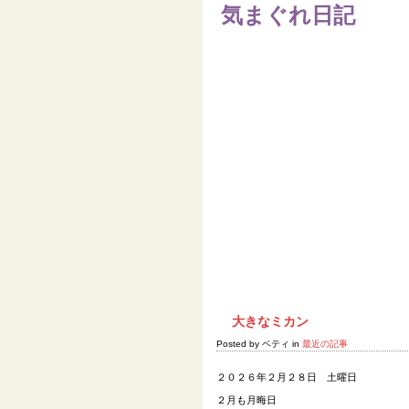
気まぐれ日記
Home
大きなミカン
Posted by ベティ in
最近の記事
２０２６年２月２８日 土曜日
２月も月晦日