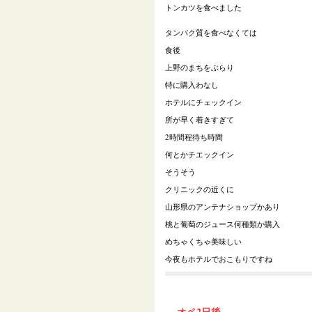
トンカツを食べました
タンパク質を食べなくては
食後
上野のまちをぶらり
特に購入わなし
ホテルにチェックイン
所が早く着きすぎて
2時間程待ち時間
何とかチエックイン
そうそう
クリニックの近くに
山形県のアンテナショップかあり
桃と葡萄のジュース何種類か購入
めちゃくちゃ美味しい
今夜もホテルでおこもりですね
オペ2日後