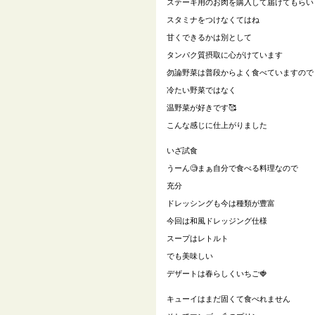
ステーキ用のお肉を購入して届けてもらい
スタミナをつけなくてはね
甘くできるかは別として
タンパク質摂取に心がけています
勿論野菜は普段からよく食べていますので
冷たい野菜ではなく
温野菜が好きです🥰
こんな感じに仕上がりました
いざ試食
うーん🧐まぁ自分で食べる料理なので
充分
ドレッシングも今は種類が豊富
今回は和風ドレッジング仕様
スープはレトルト
でも美味しい
デザートは春らしくいちご🍓
キューイはまだ固くて食べれません