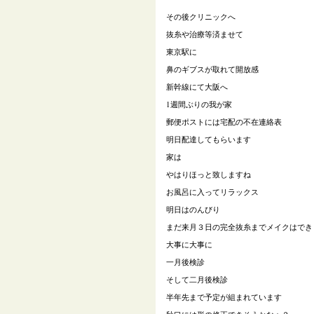
その後クリニックへ
抜糸や治療等済ませて
東京駅に
鼻のギブスが取れて開放感
新幹線にて大阪へ
1週間ぶりの我が家
郵便ポストには宅配の不在連絡表
明日配達してもらいます
家は
やはりほっと致しますね
お風呂に入ってリラックス
明日はのんびり
まだ来月３日の完全抜糸までメイクはでき
大事に大事に
一月後検診
そして二月後検診
半年先まで予定が組まれています