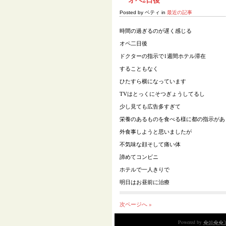
Posted by ベティ in
最近の記事
時間の過ぎるのが遅く感じる
オペ二日後
ドクターの指示で1週間ホテル滞在
することもなく
ひたすら横になっています
TVはとっくにそつぎょうしてるし
少し見ても広告多すぎて
栄養のあるものを食べる様に都の指示があ
外食事しようと思いましたが
不気味な顔そして痛い体
諦めてコンビニ
ホテルで一人きりで
明日はお昼前に治療
次ページへ »
Powered by