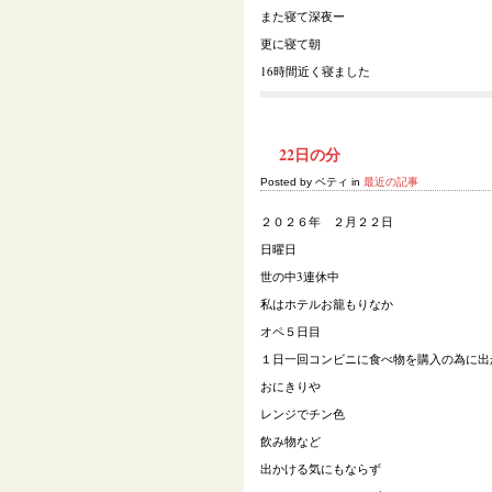
また寝て深夜ー
更に寝て朝
16時間近く寝ました
22日の分
Posted by ベティ in
最近の記事
２０２６年 ２月２２日
日曜日
世の中3連休中
私はホテルお籠もりなか
オペ５日目
１日一回コンビニに食べ物を購入の為に出
おにきりや
レンジでチン色
飲み物など
出かける気にもならず