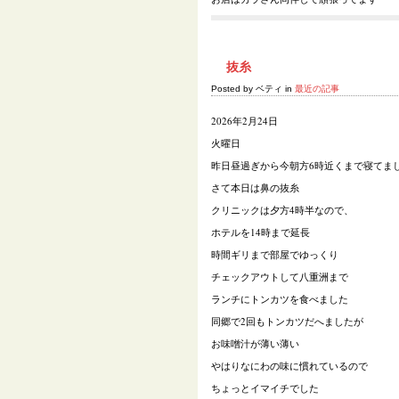
抜糸
Posted by ベティ in
最近の記事
2026年2月24日
火曜日
昨日昼過ぎから今朝方6時近くまで寝てま
さて本日は鼻の抜糸
クリニックは夕方4時半なので、
ホテルを14時まで延長
時間ギリまで部屋でゆっくり
チェックアウトして八重洲まで
ランチにトンカツを食べました
同郷で2回もトンカツだへましたが
お味噌汁が薄い薄い
やはりなにわの味に慣れているので
ちょっとイマイチでした