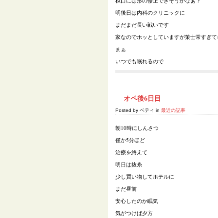
秋口には形の修正できそうかなぁ？
明後日は内科のクリニックに
まだまだ長い戦いです
家なのでホッとしていますが策士常すぎて
まぁ
いつでも眠れるので
オペ後6日目
Posted by ベティ in
最近の記事
朝10時にしんさつ
僅か5分ほど
治療を終えて
明日は抜糸
少し買い物してホテルに
まだ昼前
安心したのか眠気
気がつけば夕方