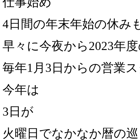
仕事始め
4
日間の年末年始の休み
早々に今夜から
2023
年度
毎年
1
月
3
日からの営業ス
今年は
3
日が
火曜日でなかなか暦の巡