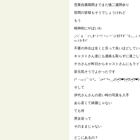
営業自粛期間までまだ後二週間余り
世間の皆様もそうでしょうけれど
もう
精神的にやばいわ
／(´ｏ｀)＼ｵｰﾉｰ!!ヽ(･ｰ`)ﾉｵﾃｱｹﾞ”/(;-_-
ω-)ｂﾈｯ!
不要の外出は全くと言って良いほどしてい
キャストさん達にも連絡も取らずに過ごし
チカさんが昨日からキャストさんにもライ
皆元気そうでよかったです
(*・ω-)⌒☆*｡゜♫•*¨*•.¸¸♪ʕ•̫͡•ʔ❤ʕ•̫͡•ʔʕ•̫͡•ʔ❤ʕ•̫͡•ʔ
そして
伊代さんさんの若い時の写真を入手
あら若くて綺麗じゃない
ても何
男女岩って
そのままじゃない
どこにあるの？