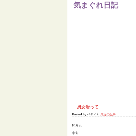
気まぐれ日記
Home
男女岩って
Posted by ベティ in
最近の記事
卯月も
中旬