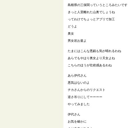
島根県の三保関っていうところみたいです
きっと人里離れた山奥でしょうね
ってわけでちょっとアプリで加工
どうよ
奥女
男女岩お釜よ
たまにはこんな悪戯も気が晴れるわね
あらでもやはり奥女より天女よね
こちらのほうが壮絶感あるわね
あら伊代さん
悪気はないのよ
チカさんからのリクエスト
逆さ吊りにしてーーーー
やってみました
伊代さん
お気を確かに