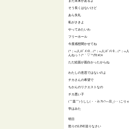
まだ未来があるよ
そう長くはないけど
あら失礼
私がさきよ
やってみたいわ
フリーホール
今度感想聞かせてね
(*；ω人)ｺﾞﾒﾝﾈ…(*；ω人)ｺﾞﾒﾝﾈ…(*；
んねっ！(*｀▽´*)ｳﾋｮﾋｮ
ただ絵面が面白かったからね
わたしの意思ではないのよ
チカさんの希望で
ちかんのリクエストなの
チカ悪い子
(￣皿￣)うしし(・・∂) ｱﾚ?~~旦_(‥ )こ
学はみた
明日
怒りの
LINE
送りなさい