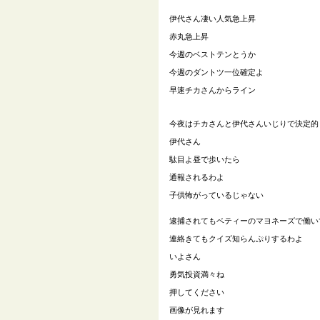
伊代さん凄い人気急上昇
赤丸急上昇
今週のベストテンとうか
今週のダントツ一位確定よ
早速チカさんからライン
今夜はチカさんと伊代さんいじりで決定的
伊代さん
駄目よ昼で歩いたら
通報されるわよ
子供怖がっているじゃない
逮捕されてもベティーのマヨネーズで働い
連絡きてもクイズ知らんぷりするわよ
いよさん
勇気投資満々ね
押してください
画像が見れます