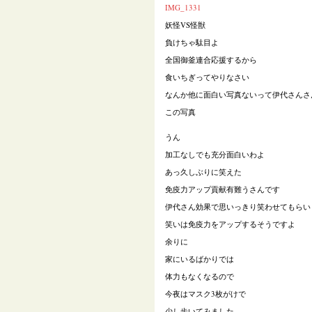
IMG_1331
妖怪VS怪獣
負けちゃ駄目よ
全国御釜連合応援するから
食いちぎってやりなさい
なんか他に面白い写真ないって伊代さんさ
この写真
うん
加工なしでも充分面白いわよ
あっ久しぶりに笑えた
免疫力アップ貢献有難うさんです
伊代さん効果で思いっきり笑わせてもらい
笑いは免疫力をアップするそうですよ
余りに
家にいるばかりでは
体力もなくなるので
今夜はマスク
3
枚がけで
少し歩いてみました