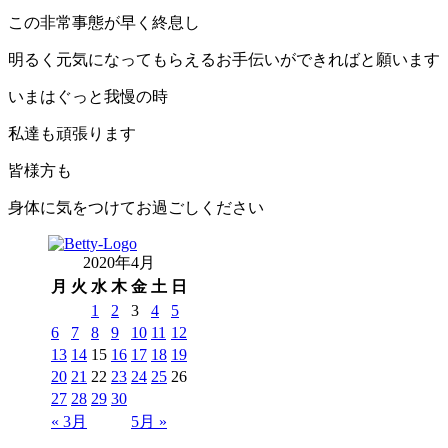
この非常事態が早く終息し
明るく元気になってもらえるお手伝いができればと願います
いまはぐっと我慢の時
私達も頑張ります
皆様方も
身体に気をつけてお過ごしください
2020年4月
月
火
水
木
金
土
日
1
2
3
4
5
6
7
8
9
10
11
12
13
14
15
16
17
18
19
20
21
22
23
24
25
26
27
28
29
30
« 3月
5月 »