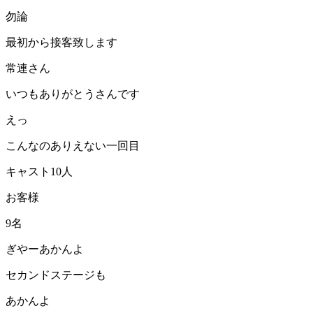
勿論
最初から接客致します
常連さん
いつもありがとうさんです
えっ
こんなのありえない
一回目
キャスト
10
人
お客様
9
名
ぎやー
あかんよ
セカンドステージも
あかんよ