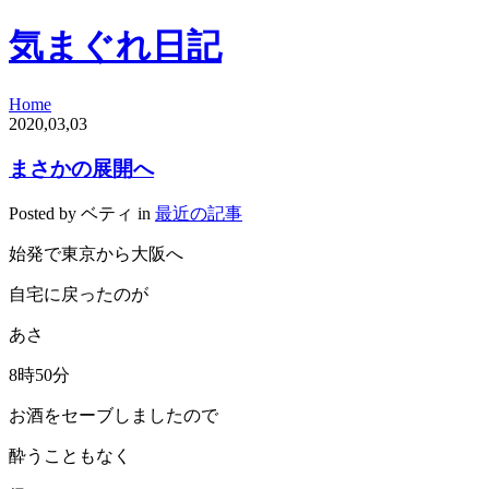
気まぐれ日記
Home
2020,03,03
まさかの展開へ
Posted by ベティ in
最近の記事
始発で東京から大阪へ
自宅に戻ったのが
あさ
8
時
50
分
お酒をセーブしましたので
酔うこともなく