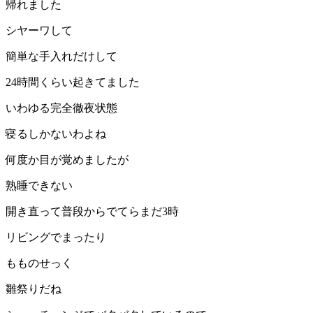
帰れました
シヤーワして
簡単な手入れだけして
24
時間くらい起きてました
いわゆる完全徹夜状態
寝るしかないわよね
何度か目が覚めましたが
熟睡できない
開き直って普段からでてらまだ
3
時
リビングでまったり
もものせっく
雛祭りだね