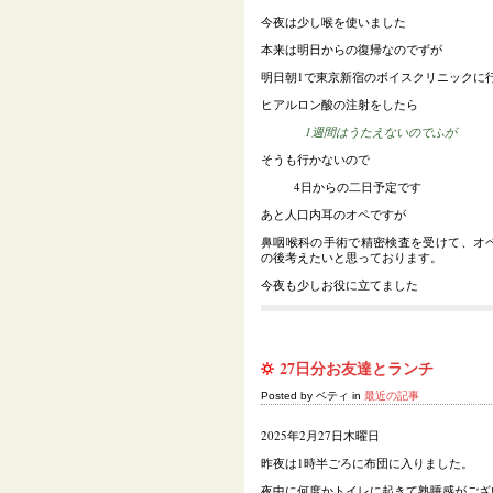
今夜は少し喉を使いました
本来は明日からの復帰なのでずが
明日朝1で東京新宿のボイスクリニックに
ヒアルロン酸の注射をしたら
1週間はうたえないのでふが
そうも行かないので
4日からの二日予定です
あと人口内耳のオペですが
鼻咽喉科の手術で精密検査を受けて、オ
の後考えたいと思っております。
今夜も少しお役に立てました
27日分お友達とランチ
Posted by ベティ in
最近の記事
2025年2月27日木曜日
昨夜は1時半ごろに布団に入りました。
夜中に何度かトイレに起きて熟睡感がござ