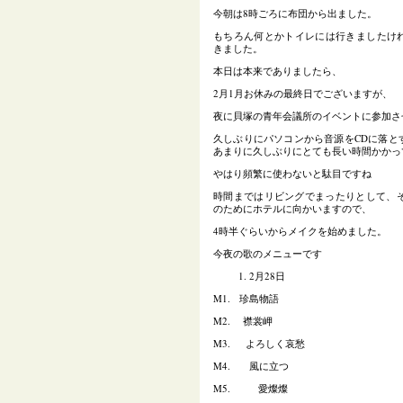
今朝は8時ごろに布団から出ました。
もちろん何とかトイレには行きましたけ
きました。
本日は本来でありましたら、
2月1月お休みの最終日でございますが、
夜に貝塚の青年会議所のイベントに参加さ
久しぶりにパソコンから音源をCDに落と
あまりに久しぶりにとても長い時間かかっ
やはり頻繁に使わないと駄目ですね
時間まではリビングでまったりとして、そ
のためにホテルに向かいますので、
4時半ぐらいからメイクを始めました。
今夜の歌のメニューです
2月28日
M1.
珍島物語
M2.
襟裳岬
M3.
よろしく哀愁
M4.
風に立つ
M5.
愛燦燦