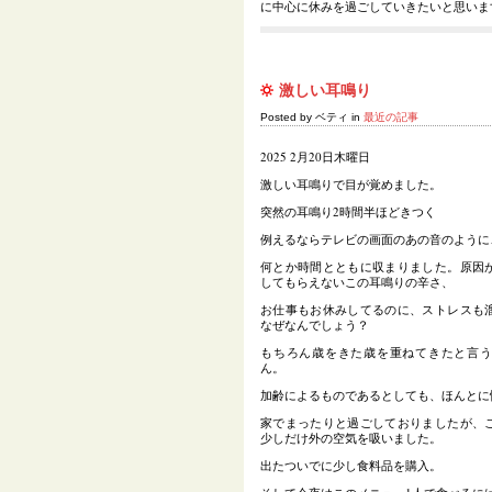
に中心に休みを過ごしていきたいと思いま
激しい耳鳴り
Posted by ベティ in
最近の記事
2025 2月20日木曜日
激しい耳鳴りで目が覚めました。
突然の耳鳴り2時間半ほどきつく
例えるならテレビの画面のあの音のように
何とか時間とともに収まりました。原因
してもらえないこの耳鳴りの辛さ、
お仕事もお休みしてるのに、ストレスも
なぜなんでしょう？
もちろん歳をきた歳を重ねてきたと言
ん。
加齢によるものであるとしても、ほんとに
家でまったりと過ごしておりましたが、
少しだけ外の空気を吸いました。
出たついでに少し食料品を購入。