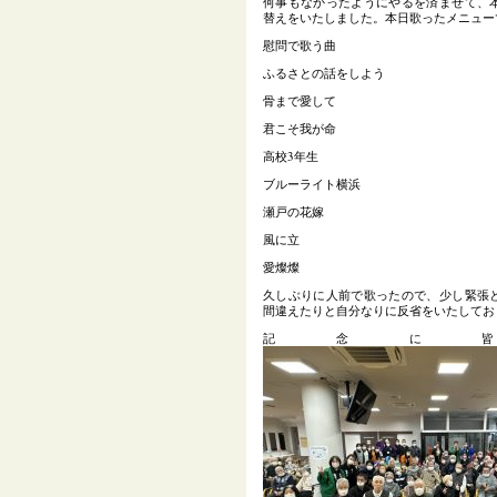
何事もなかったようにやるを済ませて、
替えをいたしました。本日歌ったメニュー
慰問で歌う曲
ふるさとの話をしよう
骨まで愛して
君こそ我が命
高校3年生
ブルーライト横浜
瀬戸の花嫁
風に立
愛燦燦
久しぶりに人前で歌ったので、少し緊張
間違えたりと自分なりに反省をいたしてお
記念に