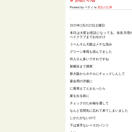
Posted by ベティ in
最近の記事
.
2025年2月の22日土曜日
本日は大変お世話になってる。奈良天理
ベイクラブまでお出かけ
うーんそん大阪はメチな混み
グリーン車両も混んでました
外人さん多いですわですね
新横浜まで満席
新大阪からホテルにチェックしんして
宴会用の洋服に
に着替えてとおもったら
家を出る前に
チェックのため袖を通して
なんと玄関先に忘れて来てしまいました
しかたがないので
下は派手なレースのパンツ