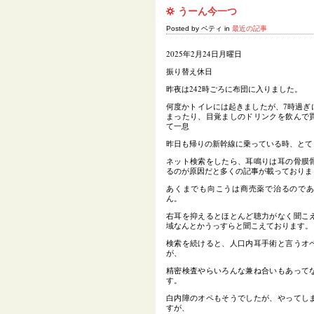
うーん今一つ
Posted by ベティ in
最近の記事
2025年2月24日月曜日
振り替え休日
昨夜は242時ごろに布団に入りました。
何度かトイレには起きましたが、7時過ぎ
まったり、目覚ましのドリンクを飲んで
て一息
昨日も帰りの新幹線に乗っている時、とて
ネット検索をしたら、耳鳴りは耳の骨膜
るのが原因だと多くの記事が載っておりま
あくまでも向こうは商売薬で治るので
ん。
右耳を抑えるとほとんど聴力がなく聞こ
域なんとかうっすらと聞こえております。
検索を続けると、人口内耳手術と言うオ
が、
精密検査やらいろんな兼ね合いもあって
す。
白内障のオペもそうでしたが、やってし
すが、