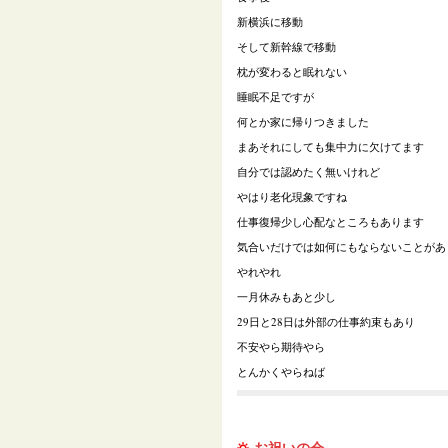
新横浜に移動
そして新幹線で移動
枕が変わると眠れない
睡眠不足ですが
何とか家に帰りつきました
まあそれにしても集中力に欠けてます
自分では認めたく無いけれど
やはり老化現象ですね
仕事復帰少し心配なところもあります
気合いだけでは如何にもならないことがあ
やれやれ
一月休みもあと少し
29日と28日は外部の仕事約束もあり
不安やら期待やら
とんかくやらねば
お祝いの会