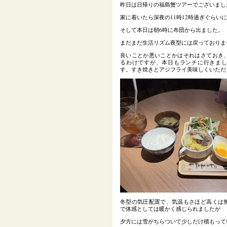
昨日は日帰りの福島蟹ツアーでございまし
家に着いたら深夜の11時12時過ぎぐらい
そして本日は朝6時に布団から出ました。
まだまだ生活リズム夜型には戻っておりま
良いことか悪いことかはそれはさておき
るわけですが、本日もランチに行きま
す。すき焼きとアジフライ美味しくいただ
冬型の気圧配置で、気温もさほど高くは
で体感としては暖かく感じられましたが
夕方には雪がちらついて少しだけ積もって