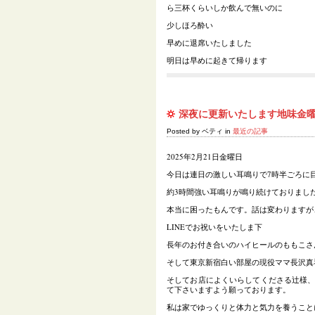
ら三杯くらいしか飲んで無いのに
少しほろ酔い
早めに退席いたしました
明日は早めに起きて帰ります
深夜に更新いたします地味金
Posted by ベティ in
最近の記事
2025年2月21日金曜日
今日は連日の激しい耳鳴りで7時半ごろに
約3時間強い耳鳴りが鳴り続けておりまし
本当に困ったもんです。話は変わりますが
LINEでお祝いをいたしま下
長年のお付き合いのハイヒールのももこさ
そして東京新宿白い部屋の現役ママ長沢真
そしてお店によくいらしてくださる辻様、
て下さいますよう願っております。
私は家でゆっくりと体力と気力を養うこと