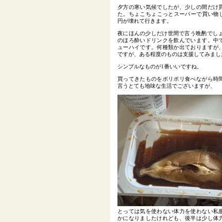
夕方の寒い気候でしたが、少しの間だけ
た。ちょこちょこっとスーパーで買い物した
円が壊れて行きます。
夜にほんの少しだけ世間で言う晩酌でしょ
のほろ酔いドリンクを飲んでいます。中
ューハイです。何種類か出ておりますが
ですが、ある程度のものは支援してみまし
シンプルなものが1番いいですね。
買ってきたものをポリポリ食べながら時
言うとても地味な生活でございますが、
とっては気を使わない体力を使わない私
かになりましたけれども、後半は少し体