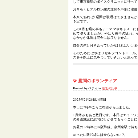
して東京新宿のボイスクリニックに行って
おそらくヒアルロン酸の注射を声帯に注射
本来であれば1週間は歌唱はできませんが
予定です。
この1月お店の事もチーママやキャストに
めて参りましたが、やはり長年の疲れ、
なかなか体調は完全には戻りません。
自分の体と付き合っていかなければいけま
そのためにはやはりセルフコントロール
スを今以上に気をつけていきたいと思って
慰問のボランティア
Posted by ベティ in
最近の記事
2025年2月26日水曜日
本日は7時半ごろに布団から出ました。
1月休みもあと数日です。本日はエイトワ
の介護施設に慰問に行かせてもらうことに
お昼の12時半にJR阪和線、泉州泉駅で待
めったに阪和線には乗らないので、