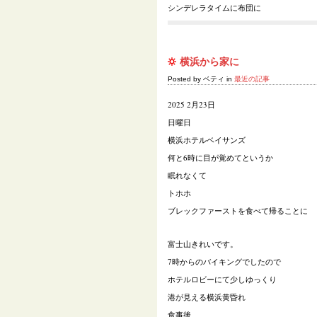
シンデレラタイムに布団に
横浜から家に
Posted by ベティ in
最近の記事
2025 2月23日
日曜日
横浜ホテルベイサンズ
何と6時に目が覚めてというか
眠れなくて
トホホ
ブレックファーストを食べて帰ることに
富士山きれいです。
7時からのバイキングでしたので
ホテルロビーにて少しゆっくり
港が見える横浜黄昏れ
食事後