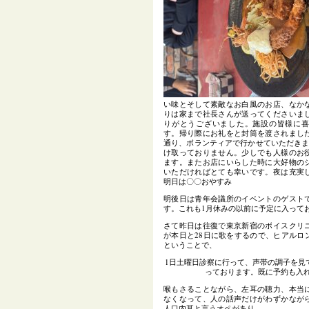
い味とそして素敵なお白風のお店、なか
りは家まで社長さんが送ってくださいま
りがとうございました。施設の皆様に
す。帰り際にお礼をと封筒を渡されまし
通り、ボランティアで行かせていただきま
け取っておりません。少しでも人様のお
ます。またお店にいらした時に大好物の
いただければとても幸いです。夜は充実
明日は〇〇おやすみ
明後日は青年会議所のイベントのゲスト
す。これも1月休みの以前に予定に入って
さて昨日は往復で東京新宿のボイスクリ
が本日と28日に歌をするので、ヒアルロ
ということで、
1日土曜日診察に行って、声帯の調子を見
っております。既に予約も入
喉もさることながら、左耳の聴力、本当
なくなって、人の話声だけがわずかなが
人口内耳と言うオペがあり、