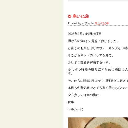
寒いね🥶
Posted by ベティ in
最近の記事
2025年2月の19日水曜日
明け方の5時まで起きておりました。
と言うのも久しぶりのウォーキングを1時
そこからネットのドラマを見て、
少しずつ理者を解消するべき。
少しずつ時差を取り戻すために布団に
す。
そこからの睡眠でしたが、8時過ぎに起き
本日も冬型気候でとても寒く雪もちらつい
夕方少しでけ南の街に
食事
ヘルシーに