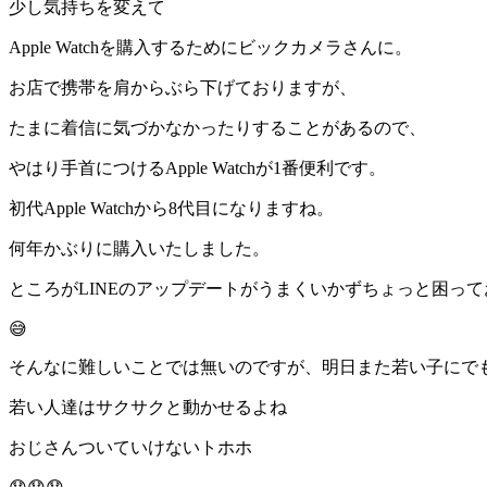
少し気持ちを変えて
Apple Watch
を購入するためにビックカメラさんに。
お店で携帯を肩からぶら下げておりますが、
たまに着信に気づかなかったりすることがあるので、
やはり手首につける
Apple Watch
が
1
番便利です。
初代
Apple Watch
から
8
代目になりますね。
何年かぶりに購入いたしました。
ところが
LINE
のアップデートがうまくいかずちょっと困って
😅
そんなに難しいことでは無いのですが、明日また若い子にで
若い人達はサクサクと動かせるよね
おじさんついていけないトホホ