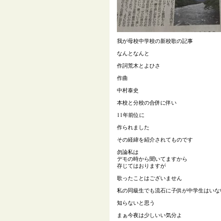
我が母校中学校の新校歌の記事
なんとなんと
作詞荒木とよひさ
作曲
中村泰史
本校と分校の合併に伴い
11年前位に
作られました
その経緯を紹介されてものです
勿論私は
デモの時から聞いてますから
存じてはおりますが
歌ったことはございません
私の同級生でも流石に子供が中学生はいな
知らないと思う
まぁ今夜は少しいい気分よ