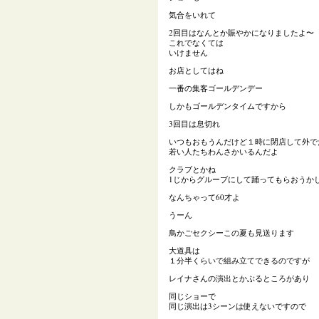
気合をいれて
2回目はなんとか賑やかになりましたよ〜
これでなくては
いけません
お店としてはね
一番の集客ゴールデンデー
しかもゴールデンタイムですから
3回目は息切れ
いつもおもうんだけど１時に閉店して外で
若い人たちわんさかいるんだよ
クラブとかね
1じからグルーブにして踊ってもらおうか
なんちゃって60才よ
うーん
鳥かごセクシーこの夏も見送ります
大道具は
１分半くらいで組み立てできるのですが
レイナさんの演出とかぶるところがあり
同じショーで
同じ演出は3シーンは使えないですので