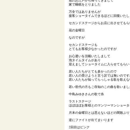
花のお江戸から帰ってきまして
家で睡眠をとりました
万全ではありませんが
接客ショータイムできるほどに回復いたし
セカンドステージからお店に出させてもら
花の金曜日
なのですが
セカンドステージも
とてもお客様少なかったのですが
お心遣いを頂戴いたしまして
泡タイムタイムがあり
迎えましてショータイムに入らせてもらい
若い人たちがとても多かったので
若い人の受けようと言う訳では無いのです
若い人たちが知ってらっしゃる歌を歌えな
若い世代の方もご存知のこの曲を歌いまし
中島みゆきさんの歌で糸
ラストステージ
ほぼほぼお客様とのマンツーマンショータ
月末の金曜日とは思えないほどの閑散ぶり
逆にファイトが出てまいります
2回目はピンク