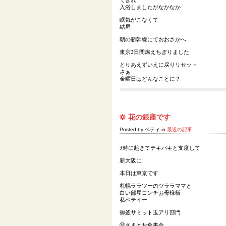
入浴しましたがなかなか
眠気がこなくて
結局
朝の新幹線にておおさかへ
東京2日間燃えちぎりました
とりあえずいえに戻りリセット
さぁ
金曜日はどんなことに？
花の銀座です
Posted by ベティ in
最近の記事
3時に起きてテキパキと支度して
新大阪に
本日は東京です
札幌ララツーのツララママと
白い部屋コンチお母様様
私ベテイー
御釜サミット玉アリ部門
Ⓜ️さまとお食事会