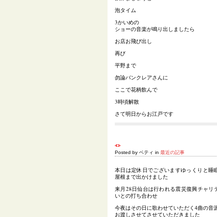
泡タイム
3かいめの
ショーの音楽が鳴り出しましたら
お店お飛び出し
再び
平野まで
勿論バンクレアさんに
ここで花柄飲んで
3時頃解散
さて明日からお江戸です
Posted by ベティ in
最近の記事
本日は定休日でございますゆっくりと睡
屋根まで出かけました
来月28日仙台は行われる震災復興チャリ
いとの打ち合わせ
今夜はその日に歌わせていただく4曲の音源
お渡しさせてさせていただきました