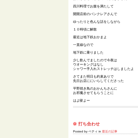
四川料理でお腹を満たして
開開店前のバンクレアさんで
ゆったりと色んな話をしながら
１０時頃に解散
最近は地下鉄おかまよ
一直線なので
地下鉄に乗りました
少し飲んでましたので今夜は
ウオーキングはなし
シャワー手入れストレッチはしましたよ
さてまた明日も約束ありで
先日お店ににいらしてくださった
平野焼き鳥のおかんちさんに
お邪魔させてもらうことに
はよ寝よー
打ち合わせ
Posted by ベティ in
最近の記事