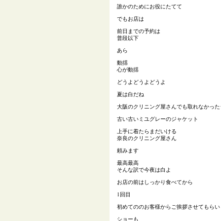
誰かのためにお役にたてて
でもお店は
前日までの予約は
普段以下
あら
動揺
心が動揺
どうよどうよどうよ
夏は白だね
大阪のクリニング屋さんでも取れなかった
古い古いミユグレーのジャケット
上手に着たらまだいける
奈良のクリニング屋さん
頼みます
最高最高
そんな訳で今夜は白よ
お店の前はしっかり食べてから
1回目
初めてののお客様からご挨拶させてもらい
ショーも