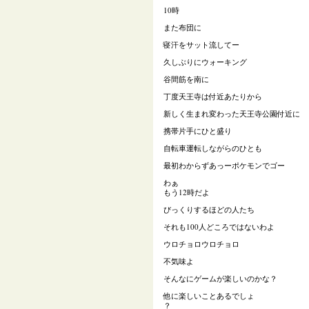
10時
また布団に
寝汗をサット流してー
久しぶりにウォーキング
谷間筋を南に
丁度天王寺は付近あたりから
新しく生まれ変わった天王寺公園付近に
携帯片手にひと盛り
自転車運転しながらのひとも
最初わからずあっーポケモンでゴー
わぁ
もう12時だよ
びっくりするほどの人たち
それも100人どころではないわよ
ウロチョロウロチョロ
不気味よ
そんなにゲームが楽しいのかな？
他に楽しいことあるでしょ
？