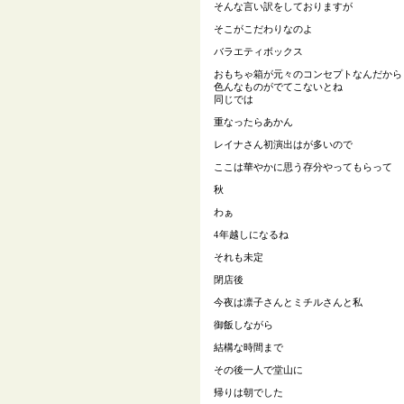
そんな言い訳をしておりますが
そこがこだわりなのよ
バラエティボックス
おもちゃ箱が元々のコンセプトなんだから
色んなものがでてこないとね
同じでは
重なったらあかん
レイナさん初演出はが多いので
ここは華やかに思う存分やってもらって
秋
わぁ
4年越しになるね
それも未定
閉店後
今夜は凛子さんとミチルさんと私
御飯しながら
結構な時間まで
その後一人で堂山に
帰りは朝でした