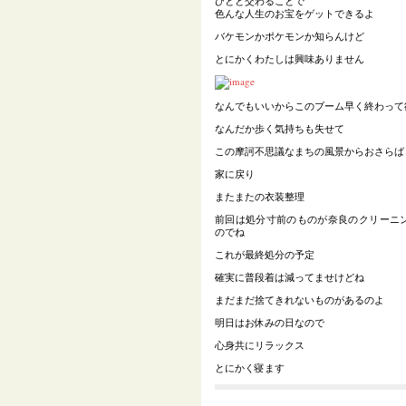
ひとと交わることで
色んな人生のお宝をゲットできるよ
バケモンかポケモンか知らんけど
とにかくわたしは興味ありません
なんでもいいからこのブーム早く終わって
なんだか歩く気持ちも失せて
この摩訶不思議なまちの風景からおさらば
家に戻り
またまたの衣装整理
前回は処分寸前のものが奈良のクリーニ
のでね
これが最終処分の予定
確実に普段着は減ってませけどね
まだまだ捨てきれないものがあるのよ
明日はお休みの日なので
心身共にリラックス
とにかく寝ます