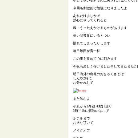
そして狭い場所での工夫された見せてくれ
今回も刺激的で勉強になりましたよ
あれだけまじかで
熱心にやってくれると
魂にうったえかけるものがあります
長い間業界にいるとつい
慣れてしまったりします
毎日毎回が斉一杯
この事を改めて心に刻みます
今夜も楽しく弾けましたそしてまたまた2
明日海外の出発のおきゃくさまは
しんや2時に
お分かれして
また飲むよ
それから3件巡り駆け巡り
3時半前に解散のはこび
ホテルまで
お送り頂いて
メイクオフ
てきれ