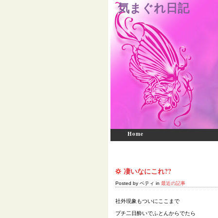
気まぐれ日記
Home
凄いなにこれ??
Posted by ベティ in
最近の記事
社外現象もついにここまで
プチ二日酔いでふとんからでたら