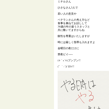
ミチルさん
ひさなさん3人で
若い人の意見や
ベテランさんの考え方など
食事を兼ねてお話しして
38歳の年の違うスタッフと
共に働いてますからね
個性を尊重はいたしますが
時には厳しく指導も入れますよ
金曜日の夜だけに
禁夜ビイ~~~
(○｀ε´○)プンプン!!
(ﾞ ｀-´)/ ｺﾗｯ!!