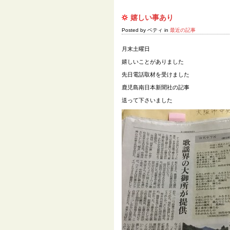
嬉しい事あり
Posted by ベティ in
最近の記事
月末土曜日
嬉しいことがありました
先日電話取材を受けました
鹿児島南日本新聞社の記事
送って下さいました