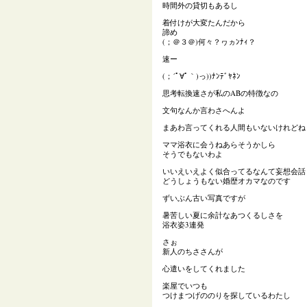
時間外の貸切もあるし
着付けが大変たんだから
諦め
(；＠３＠)何々？ヮヵﾝﾅｨ？
速ー
(；´ﾟ∀ﾟ｀)っ))ﾅﾝﾃﾞﾔﾈﾝ
思考転換速さが私のABの特徴なの
文句なんか言わさへんよ
まあわ言ってくれる人間もいないけれどね
ママ浴衣に会うねあらそうかしら
そうでもないわよ
いいえいえよく似合ってるなんて妄想会話
どうしょうもない婚歴オカマなのです
ずいぶん古い写真ですが
暑苦しい夏に余計なあつくるしさを
浴衣姿3連発
さぉ
新人のちささんが
心遣いをしてくれました
楽屋でいつも
つけまつげののりを探しているわたし