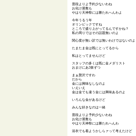
普段よりよ予約少ないわね
お化け屋敷も
やはり天神祭には勝たれへんわよ
今年うるう年
オリンピックですね
ところで盛り上がってるんですかね？
私の周りではその話題無いのよ
関心度が無い訳では無いわけではないのよ
たまたま金は既にとってるから
私はとってませんけど
スタッフの多くは既に金メダリスト
おまけにあ2個ずつ
まぁ贅沢ですわ
だから
金には興味なしなのよ
いえいえ
金は金でも違う金には興味あるのよ
いろんな金があるけど
みんな好きなのは一緒
普段よりよ予約少ないわね
お化け屋敷も
やはり天神祭には勝たれへんわ
浴衣でも着ようかしらァって考えたけど