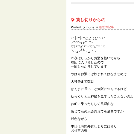
貸し切りからの
Posted by ベティ in
最近の記事
༓*┣¨‡┣¨‡どようび〜༓*
╭◜◝ ͡ ◜◝ ╮╭◜◝ ͡ ◜◝ ╮
♡(〃°ω°〃) (♡°ω°♡ )♡
╰◟◞ ͜ ◟◞ ╯╰◟◞ ͜ ◟◞ ╯ ◟
昨夜はしっかりお酒を抜いてから
布団に入りましたので
一応しっかりしています
やはりお酒には飲まれてはなませぬぞ
天神祭まで数日
ほんまに長いこと大阪に住んでるけど
ゆっくりと天神祭を見学したことないのよ
お船に乗ったりして風理由な
感じて花火大会見れてら最高ですが
残念ながら
本日は時間外貸し切りに始まり
お仕事の夜