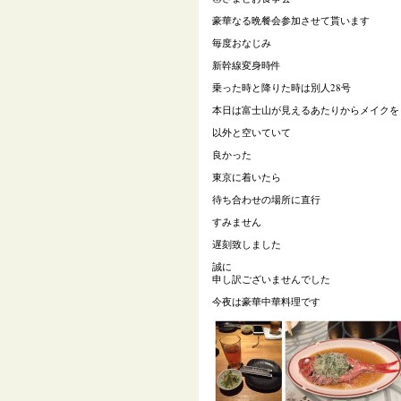
豪華なる晩餐会参加させて貰います
毎度おなじみ
新幹線変身時件
乗った時と降りた時は別人28号
本日は富士山が見えるあたりからメイクを
以外と空いていて
良かった
東京に着いたら
待ち合わせの場所に直行
すみません
遅刻致しました
誠に
申し訳ございませんでした
今夜は豪華中華料理です