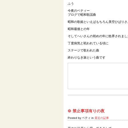
ふう
今夜のベティー
ブログで昭和歌謡曲
昭和の歌姫といえばもちろん美空ひばりさ
昭和最後との年
そしてへいさんの初めの年に他界されまし
丁度病気と戦われている頃に
ステージで歌われた曲
終わりなき旅という曲です
禁止事項有りの夜
Posted by ベティ in
最近の記事