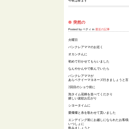
今夜は寝ます
突然の
Posted by ベティ in
最近の記事
火曜日
バンクレアママのお近く
オカンチんに
初めて行かせてもらいました
なんやかんやで飲んでいたら
バンクレアママが
あらベテイーマヨネーズ行きましょうと言
2回目のショウ前に
泡タイム花柄を並べてくださり
嬉しい波紋お広がり
シヨータイムに
愛燦燦と糸を歌わせて貰いました
エンデイング前にお越しになられたお客様
いつしょに
飲みましょうと