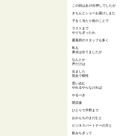
この回はあ10分押しでしたが
きちんとショーお届けしまた
子をく当たり前のことで
ラストまで
やりちぎったわ
夏風邪のスタッフも多く
私も
鼻水は出てましたが
なんとか
声だけは
出ました
気合で根性
思い込む
やれるやらなければ
やるべき
閉店後
ひとりで平野まで
おかんちのまだむと
ビジネスパートナーの方と
飲みちぎって