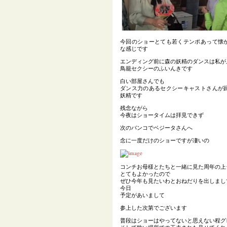
今回のショーとても若くテンポあって懐
な感じです
エンディング前に森の妖精のダンスは私が
鳥籠セクシーのふいんきです
白い部屋さんでも
ダンス力のあるセクシーキャストさんが
妖精です
残念ながら
今夜はショータイムは拝見できず
次のバンコでベジータさんへ
念に一度だけのショーですが凄いの
コンチお母様とたちと一緒に見た周年の上
とてもよかったので
ぜひ今年も見たいわとおねだりを出しまし
今日
予定があいまして
参上した次第でございます
普段はショーはやってないと思えない程グ