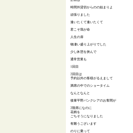
時間外貸切からのの始まりよ
頑張りました
逢いたくて逢いたくて
君こそ我が命
人生の扉
物凄い盛り上がりでした
少し休憩を挟んで
通常営業も
1回目
2回目は
予約以外の客様がるえまして
満席の中でのショータイム
なんとなんと
後輩平野バンクレアのお客間が
2階席になのに
花柄を
ごちそうになりました
有難うございます
のりに乗って