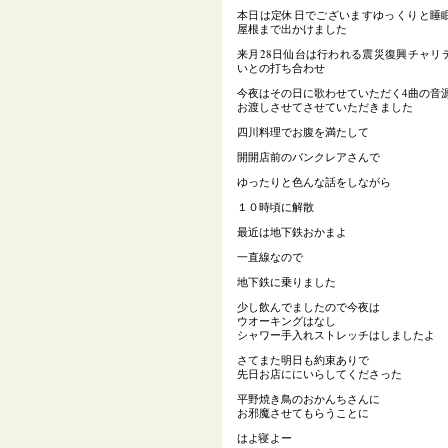
本日は定休日でございますゆっくりと睡
屋根まで出かけました
来月28日仙台は行われる震災復興チャリ
いとの打ち合わせ
今夜はその日に歌わせていただく4曲の音源
お渡しさせてさせていただきました
四川料理でお腹を満たして
開開店前のバンクレアさんで
ゆったりと色んな話をしながら
１０時頃に解散
最近は地下鉄おかまよ
一直線なので
地下鉄に乗りました
少し飲んでましたので今夜は
ウオーキングはなし
シャワー手入れストレッチはしましたよ
さてまた明日も約束ありで
先日お店ににいらしてくださった
平野焼き鳥のおかんちさんに
お邪魔させてもらうことに
はよ寝よー