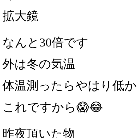
拡大鏡
なんと30倍です
外は冬の気温
体温測ったらやはり低か
これですから😱😂
昨夜頂いた物