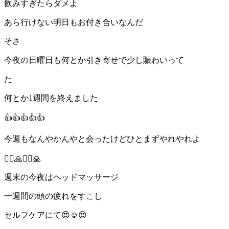
飲みすぎたらダメよ
あら行けない明日もお付き合いなんだ
そさ
今夜の日曜日も何とか引き寄せで少し賑わいって
た
何とか
1
週間を終えました
👍👍👍👍👍
今週もなんやかんやと会ったけどひとまずやれやれよ
🙇‍♂️🙏🙇‍♂️🙏
週末の今夜はヘッドマッサージ
一週間の頭の疲れをすこし
セルフケアにて
😍☺😍