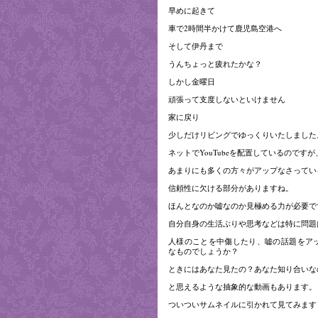
早めに起きて
車で2時間半かけて鹿児島空港へ
そして伊丹まで
うんちょっと疲れたかな？
しかし金曜日
頑張って支度しないといけません
家に戻り
少しだけリビングでゆっくりいたしました
ネットでYouTubeを配置しているのですが
あまりにも多くの方々がアップなさってい
信頼性に欠ける部分がありますね。
ほんとなのか嘘なのか見極める力が必要で
自分自身の生活ぶりや思考などは特に問題
人様のことを中傷したり、嘘の話題をア
なものでしょうか？
ときにはあなた見たの？あなた知り合いな
と思えるような抽象的な動画もあります。
ついついサムネイルに引かれて見てみます