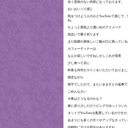
全く意味のない内容になっております。
おいおいって感じ
気をつけよう人の心とYouTubeて感じで
ね。
ちょっと普段より濃いめのアイメーク
気合いで乗り切ります
まだ故郷の美味しいご飯が口に残っている
カフェーディナーは
なんか寂しいですね
しかしこれが現実
少し食べて店に
昨夜も何件かラインをいただいておりまし
残念ながら
留守でしたので、またいきますとの返事で
ごめんなさい
今夜はどうなるのかな？
家に戻り少しだけリビングでゆっくりいた
ネットでYouTubeを配置しているのですが
あまりにも多くの方々がアップなさってい
信頼性に欠ける部分がありますね。