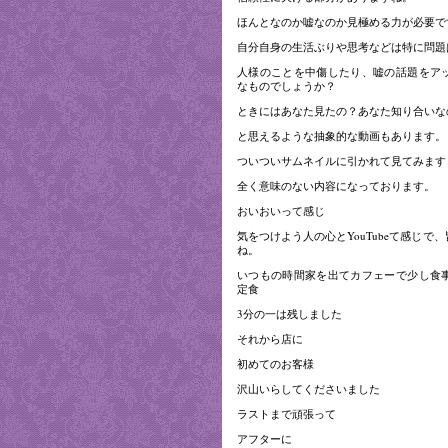
ほんとなのか嘘なのか見極める力が必要で
自分自身の生活ぶりや思考などは特に問題
人様のことを中傷したり、嘘の話題をア
なものでしょうか？
ときにはあなた見たの？あなた知り合いな
と思えるような抽象的な動画もあります。
ついついサムネイルに引かれて見てみます
全く意味のない内容になっております。
おいおいって感じ
気をつけよう人の心とYouTubeて感じで
ね。
いつもの時間家を出てカフェーで少し食
定食
3分の一は残しました
それから店に
初めてのお客様
沢山いらしてくださいました
ラストまで頑張って
アフターに