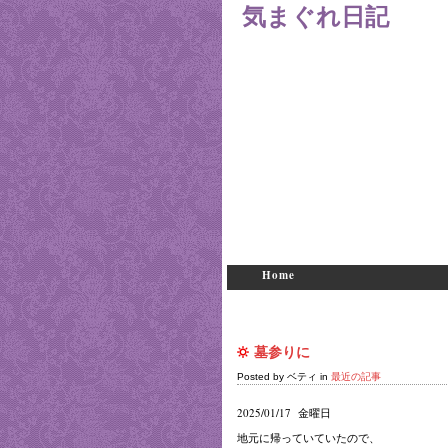
気まぐれ日記
Home
墓参りに
Posted by ベティ in
最近の記事
2025/01/17
金曜日
地元に帰っていていたので、