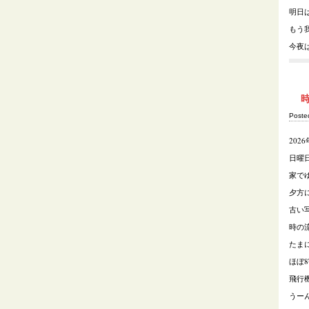
明日
もう
今夜
Post
202
日曜
家で
夕方
古い
時の
たま
ほぼ
飛行
うー