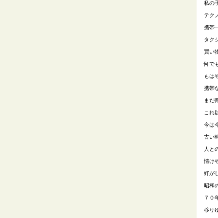
私の
テク
携帯
タク
買い
何で
もは
携帯
まだ
これ
今は
古い
人と
情け
絆が
昭和
７０
移り