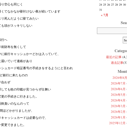
曇り空心も同じく
24
25
26
27
28
29
30
31
暑くてなかなか寝付けない夜が続いています
« 7月
スリ死んだように寝てみたい
Sea
ても頭がスッキリしない
銀行へ
年前財布を無くして
Catego
中に銀行キャッシュかーどかは入っていて、
最近の記事
(4,
に届いていて連絡があり
過去記事
(3
ッシュカード暗証番号の手続きをするようにと言われ
Mont
ほど銀行に来たものの
2026年8
が合わず
2026年7月
2026年6月
探しても他の印鑑が見つからず仕舞い
2026年5月
変更の手続きに行きました。
2026年4月
面倒臭いのなんのって
2026年3月
時間ほどかがりましたが、
2026年2月
2026年1月
りキャッシュカードは必要なので、
2025年12月
か変更できました。