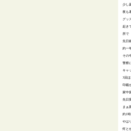
少し
夜も
グッ
起き
所で
先日
約一
その
警察
キャ
3回
印鑑
家中
先日
まぁ
約1
やは
何と