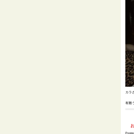
カラ
有難
Post