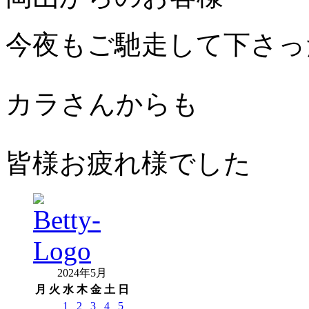
今夜もご馳走して下さっ
カラさんからも
皆様お疲れ様でした
2024年5月
月
火
水
木
金
土
日
1
2
3
4
5