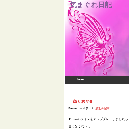
気まぐれ日記
Home
怒りおかま
Posted by ベティ in
最近の記事
iPhoneのラインをアップグレーしましたら
使えなくなった