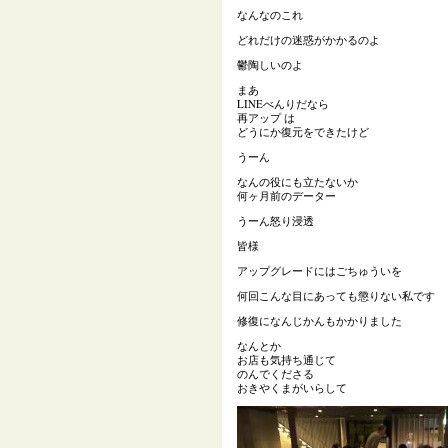
なんなのこれ
どれだけの迷惑がかかるのよ
鬱陶しいのよ
まあ
LINEべんりだなら
再アップ は
どうにか復元をできたけど
うーん
なんの役にも立たないか
何ヶ月前のデーター
うーん怒り浸透
皆様
アップグレードにはごちゅういを
何回こんな目にあっても懲りない私です
修復になんじかんもかかりました
なんとか
お店も気持ち通じて
のんでくださる
おきやくまがいらして