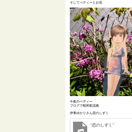
そしてべティーとお花
今夜のベディー
ブログで昭和歌謡曲
伊東ゆかりさん恋のしずく
“恋のしずく”