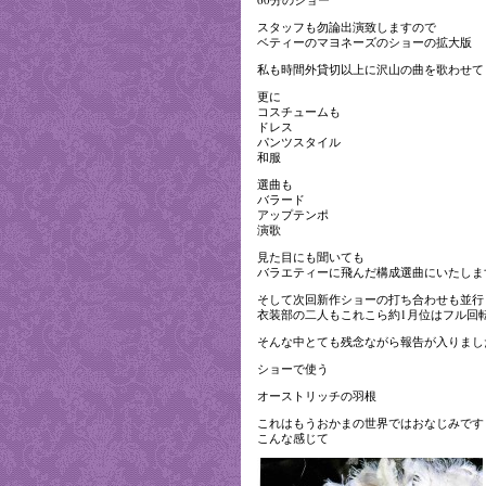
スタッフも勿論出演致しますので
ベティーのマヨネーズのショーの拡大版
私も時間外貸切以上に沢山の曲を歌わせて
更に
コスチュームも
ドレス
パンツスタイル
和服
選曲も
バラード
アップテンポ
演歌
見た目にも聞いても
バラエティーに飛んだ構成選曲にいたしま
そして次回新作ショーの打ち合わせも並行
衣装部の二人もこれこら約1月位はフル回
そんな中とても残念ながら報告が入りまし
ショーで使う
オーストリッチの羽根
これはもうおかまの世界ではおなじみです
こんな感じて