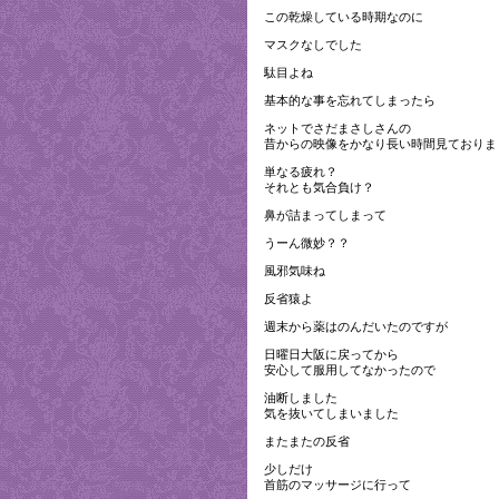
この乾燥している時期なのに
マスクなしでした
駄目よね
基本的な事を忘れてしまったら
ネットでさだまさしさんの
昔からの映像をかなり長い時間見ておりま
単なる疲れ？
それとも気合負け？
鼻が詰まってしまって
うーん微妙？？
風邪気味ね
反省猿よ
週末から薬はのんだいたのですが
日曜日大阪に戻ってから
安心して服用してなかったので
油断しました
気を抜いてしまいました
またまたの反省
少しだけ
首筋のマッサージに行って