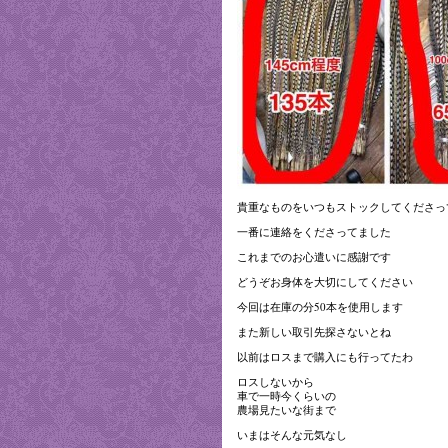
貴重なものをいつもストックしてくださっ
一番に連絡をくださってました
これまでのお心遣いに感謝です
どうぞお身体を大切にしてください
今回は在庫の分50本を使用します
また新しい取引先探さないとね
以前はロスまで購入にも行ってたわ
ロスしないから
車で一時今くらいの
農場見たいな街まで
いまはそんな元気なし