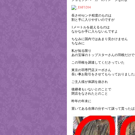
長さ40センチ程度のものは
割と手に入りやすいのですが
1メートルを超えるものは
なかなか手に入らないんですよ
ちなみに国内ではあまり見かけません
ちなみに
私が知る限り
あの宝塚のトップスターさんの羽根だけで
この羽根を調達してくださっていた
東京の羽専門店ヌーボさん
長い事お取引をさせてもらっておりました
ご主人様が体調を崩され
後継者もいないとのことで
閉店をなされたとのこと
昨年の年末に
置いてある在庫の分すべて譲って貰ったば