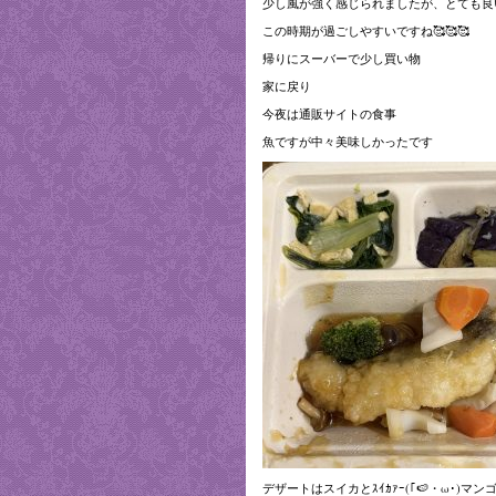
少し風が強く感じられましたが、とても良
この時期が過ごしやすいですね🥰🥰🥰
帰りにスーバーで少し買い物
家に戻り
今夜は通販サイトの食事
魚ですが中々美味しかったです
デザートはスイカとｽｲｶｧｰ(｢🍉・ω･)マン