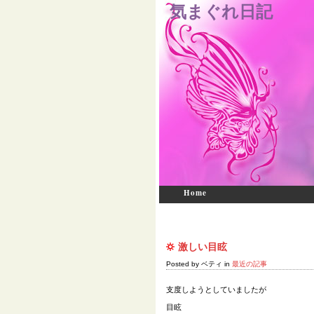
気まぐれ日記
Home
激しい目眩
Posted by ベティ in
最近の記事
支度しようとしていましたが
目眩