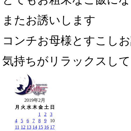
またお誘いします
コンチお母様とすこしお
気持ちがリラックスして
2019年2月
月
火
水
木
金
土
日
1
2
3
4
5
6
7
8
9
10
11
12
13
14
15
16
17