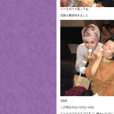
ベーヌポーク送ってね
厄除け饅頭頂きました
3回目
この回はやはり少ないわね
ビルの入口のクラブはすごい賑わいなのに