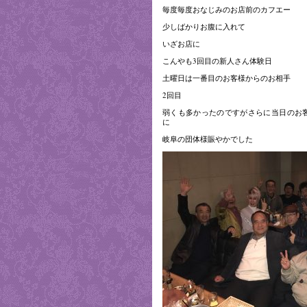
毎度毎度おなじみのお店前のカフエー
少しばかりお腹に入れて
いざお店に
こんやも3回目の新人さん体験日
土曜日は一番目のお客様からのお相手
2回目
弱くも多かったのですがさらに当日のお
に
岐阜の団体様賑やかでした