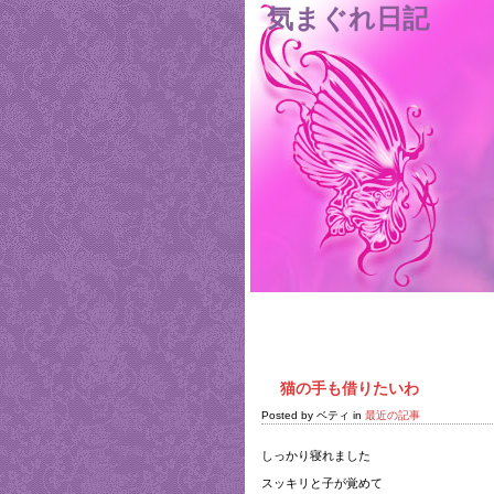
気まぐれ日記
Home
猫の手も借りたいわ
Posted by ベティ in
最近の記事
しっかり寝れました
スッキリと子が覚めて