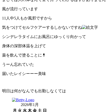
風が流行っています
11人中5人もか風邪ですから
気をつけてセルフケアーするしかないですね
シンデレラタイムにお風呂にゆっくり向かって
身体の深部体温を上げて
薬を飲んで塗ることに💊
うーん忘れていた
届いたレイシーーー美味
明日は何がなんでも出勤しなくては
2026年1月
月
火
水
木
金
土
日